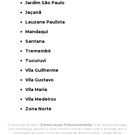
Jardim São Paulo
Jaçanã
Lauzane Paulista
Mandaqui
Santana
Tremembé
Tucuruvi
Vila Guilherme
Vila Gustavo
Vila Maria
Vila Medeiros
Zona Norte
O conteúdo do texto "
Demarcação Estacionamento
" é de direito reservado.
Sua reprodução, parcial ou total, mesmo citando nossos links, é proibida sem a
autorização do autor. Crime de violação de direito autoral – artigo 184 do