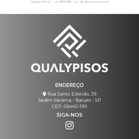
Código Penal –
Lei 9610/98 - Lei de direitos autorais
.
ENDEREÇO
Rua Santo Estevão, 39
Jardim Iracema - Barueri - SP
CEP: 06440-190
SIGA-NOS