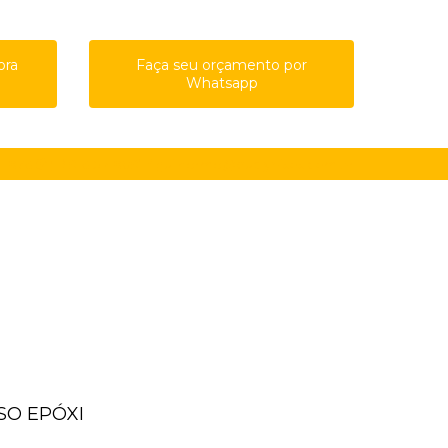
ora
Faça seu orçamento por
Whatsapp
61-8761
(11) 91615-4809
guilherme@qualypisos.com.br
ISO EPÓXI