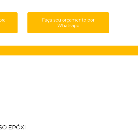
ora
Faça seu orçamento por
Whatsapp
61-8761
(11) 91615-4809
guilherme@qualypisos.com.br
ISO EPÓXI