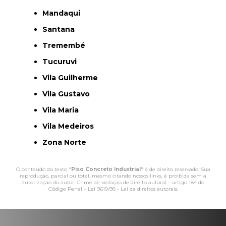
Mandaqui
Santana
Tremembé
Tucuruvi
Vila Guilherme
Vila Gustavo
Vila Maria
Vila Medeiros
Zona Norte
O conteúdo do texto "
Piso Concreto Industrial
" é de direito reservado. Sua
reprodução, parcial ou total, mesmo citando nossos links, é proibida sem a
autorização do autor. Crime de violação de direito autoral – artigo 184 do
Código Penal –
Lei 9610/98 - Lei de direitos autorais
.