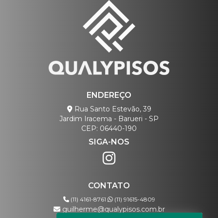
ENDEREÇO
Rua Santo Estevão, 39
Jardim Iracema - Barueri - SP
CEP: 06440-190
SIGA-NOS
CONTATO
(11) 4161-8761
(11) 91615-4809
guilherme@qualypisos.com.br