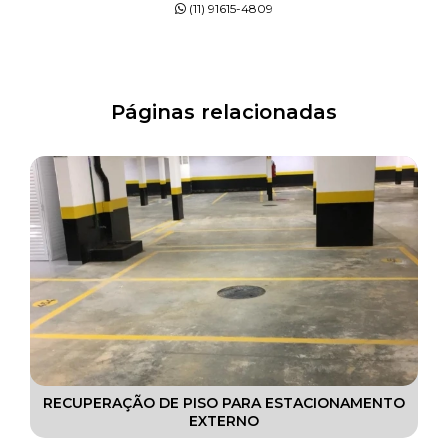
PINTURAS EM POLIURETANO
(11) 91615-4809
PINTURAS EPÓXI
PISOS DE CONCRETO
Páginas relacionadas
PISOS DE CONCRETO POLIDO
PISOS EPÓXI
PISOS INDUSTRIAL
PISOS POLIDOS
RECUPERAÇÃO DE PISO INDUSTRIAL
RECUPERAÇÃO DE PISOS
RECUPERAÇÃO DE PISOS DE CONCRETO
RECUPERAÇÃO DE PISO PARA ESTACIONAMENTO
EXTERNO
RECUPERAÇÃO DE PISOS DE ESTACIONAMENTO