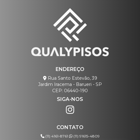
ENDEREÇO
Rua Santo Estevão, 39
Jardim Iracema - Barueri - SP
CEP: 06440-190
SIGA-NOS
CONTATO
(11) 4161-8761
(11) 91615-4809