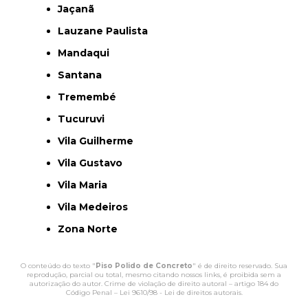
Jaçanã
Lauzane Paulista
Mandaqui
Santana
Tremembé
Tucuruvi
Vila Guilherme
Vila Gustavo
Vila Maria
Vila Medeiros
Zona Norte
O conteúdo do texto "
Piso Polido de Concreto
" é de direito reservado. Sua
reprodução, parcial ou total, mesmo citando nossos links, é proibida sem a
autorização do autor. Crime de violação de direito autoral – artigo 184 do
Código Penal –
Lei 9610/98 - Lei de direitos autorais
.