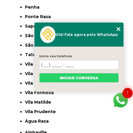
Penha
Ponte Rasa
Sapopemba
Olá! Fale agora pelo WhatsApp
São Mateus
São Miguel Paulista
Tatuapé
Insira seu telefone
Vila Carrão
Vila Curuçá
INICIAR CONVERSA
Vila Esperança
Vila Formosa
1
Vila Matilde
Vila Prudente
Água Rasa
Alphaville