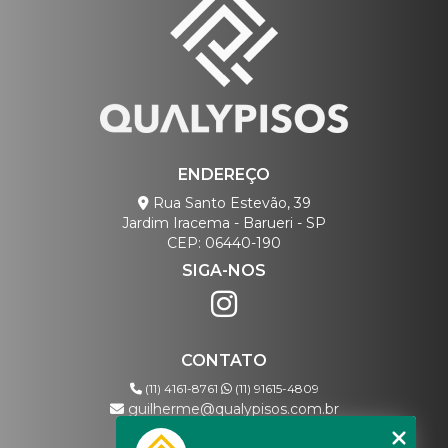
ENDEREÇO
Rua Santo Estevão, 39
Jardim Iracema - Barueri - SP
CEP: 06440-190
SIGA-NOS
CONTATO
(11) 4161-8761
(11) 91615-4809
guilherme@qualypisos.com.br