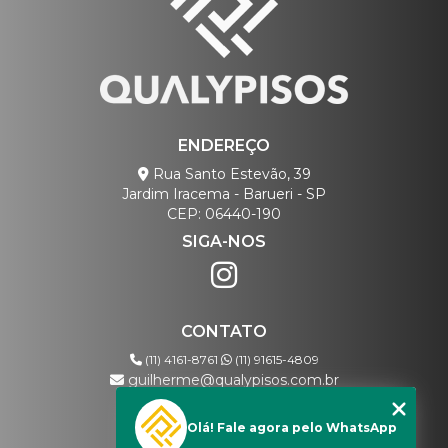
ENDEREÇO
Rua Santo Estevão, 39
Jardim Iracema - Barueri - SP
CEP: 06440-190
SIGA-NOS
CONTATO
(11) 4161-8761
(11) 91615-4809
guilherme@qualypisos.com.br
Olá! Fale agora pelo WhatsApp
MENU