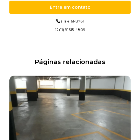
PINTURAS DE EPÓXI
Entre em contato
PINTURAS EM EPÓXI
(11) 4161-8761
PINTURAS EM POLIURETANO
(11) 91615-4809
PINTURAS EPÓXI
PISOS DE CONCRETO
Páginas relacionadas
PISOS DE CONCRETO POLIDO
PISOS EPÓXI
PISOS INDUSTRIAL
PISOS POLIDOS
RECUPERAÇÃO DE PISO INDUSTRIAL
RECUPERAÇÃO DE PISOS