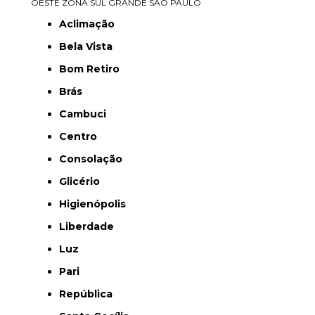
OESTE
ZONA SUL
GRANDE SÃO PAULO
Aclimação
Bela Vista
Bom Retiro
Brás
Cambuci
Centro
Consolação
Glicério
Higienópolis
Liberdade
Luz
Pari
República