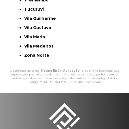
Tucuruvi
Vila Guilherme
Vila Gustavo
Vila Maria
Vila Medeiros
Zona Norte
O conteúdo do texto "
Resina Epóxi Aplicação
" é de direito reservado. Sua
reprodução, parcial ou total, mesmo citando nossos links, é proibida sem a
autorização do autor. Crime de violação de direito autoral – artigo 184 do
Código Penal –
Lei 9610/98 - Lei de direitos autorais
.