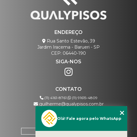
ENDEREÇO
Rua Santo Estevão, 39
Jardim Iracema - Barueri - SP
CEP: 06440-190
SIGA-NOS
CONTATO
(11) 4161-8761
(11) 91615-4809
guilherme@qualypisos.com.br
Olá! Fale agora pelo WhatsApp
MENU
HOME