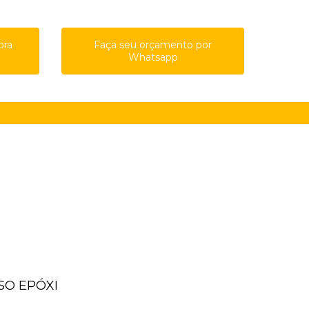
ora
Faça seu orçamento por
Whatsapp
61-8761
(11) 91615-4809
guilherme@qualypisos.com.br
ISO EPÓXI