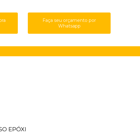
ora
Faça seu orçamento por
Whatsapp
61-8761
(11) 91615-4809
guilherme@qualypisos.com.br
ISO EPÓXI