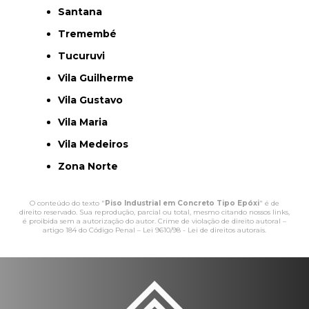
Santana
Tremembé
Tucuruvi
Vila Guilherme
Vila Gustavo
Vila Maria
Vila Medeiros
Zona Norte
O conteúdo do texto "
Piso Industrial em Concreto Tipo Epóxi
" é de
direito reservado. Sua reprodução, parcial ou total, mesmo citando nossos links,
é proibida sem a autorização do autor. Crime de violação de direito autoral –
artigo 184 do Código Penal –
Lei 9610/98 - Lei de direitos autorais
.