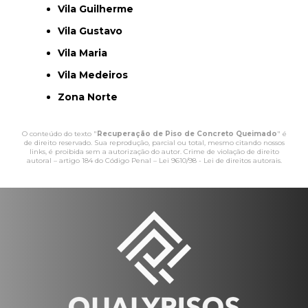
Vila Guilherme
Vila Gustavo
Vila Maria
Vila Medeiros
Zona Norte
O conteúdo do texto "
Recuperação de Piso de Concreto Queimado
" é
de direito reservado. Sua reprodução, parcial ou total, mesmo citando nossos
links, é proibida sem a autorização do autor. Crime de violação de direito
autoral – artigo 184 do Código Penal –
Lei 9610/98 - Lei de direitos autorais
.