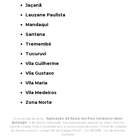
Jaçanã
Lauzane Paulista
Mandaqui
Santana
Tremembé
Tucuruvi
Vila Guilherme
Vila Gustavo
Vila Maria
Vila Medeiros
Zona Norte
O conteúdo do texto "
Aplicação de Epóxi em Piso Cerâmico Valor
Ipiranga
" é de direito reservado. Sua reprodução, parcial ou total, mesmo
citando nossos links, é proibida sem a autorização do autor. Crime de violação
de direito autoral – artigo 184 do Código Penal –
Lei 9610/98 - Lei de direitos
autorais
.