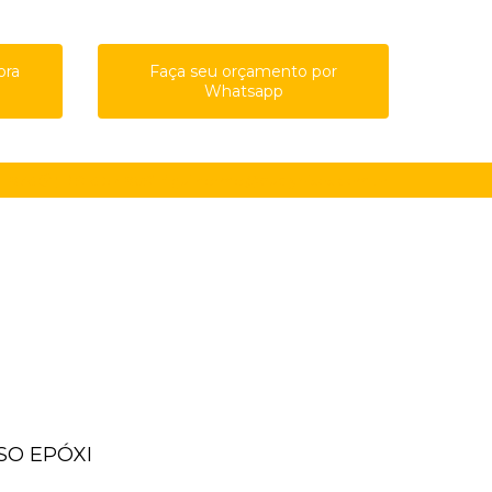
ora
Faça seu orçamento por
Whatsapp
61-8761
(11) 91615-4809
guilherme@qualypisos.com.br
ISO EPÓXI