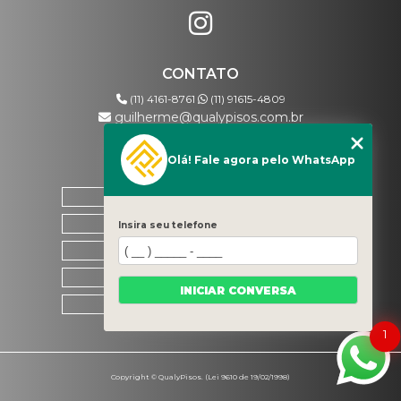
CONTATO
(11) 4161-8761
(11) 91615-4809
guilherme@qualypisos.com.br
Olá! Fale agora pelo WhatsApp
MENU
HOME
QUEM SOMOS
Insira seu telefone
CONTATO
CATEGORIAS
INICIAR CONVERSA
MAPA DO SITE
1
Copyright © QualyPisos. (Lei 9610 de 19/02/1998)