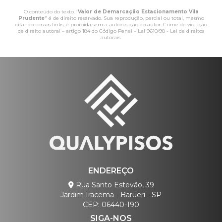
O conteúdo do texto "
Valor de Demarcação Estacionamento Vila
Prudente
" é de direito reservado. Sua reprodução, parcial ou total, mesmo
citando nossos links, é proibida sem a autorização do autor. Crime de violação
de direito autoral – artigo 184 do Código Penal –
Lei 9610/98 - Lei de direitos
autorais
.
ENDEREÇO
Rua Santo Estevão, 39
Jardim Iracema - Barueri - SP
CEP: 06440-190
SIGA-NOS