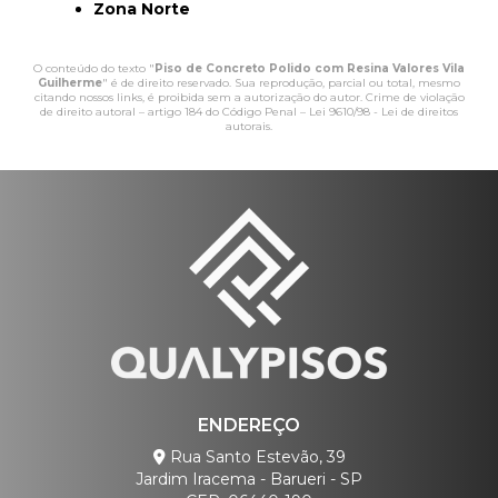
Zona Norte
O conteúdo do texto "
Piso de Concreto Polido com Resina Valores Vila
Guilherme
" é de direito reservado. Sua reprodução, parcial ou total, mesmo
citando nossos links, é proibida sem a autorização do autor. Crime de violação
de direito autoral – artigo 184 do Código Penal –
Lei 9610/98 - Lei de direitos
autorais
.
ENDEREÇO
Rua Santo Estevão, 39
Jardim Iracema - Barueri - SP