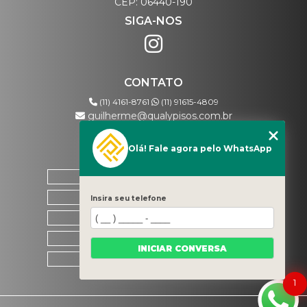
CEP: 06440-190
SIGA-NOS
CONTATO
(11) 4161-8761
(11) 91615-4809
guilherme@qualypisos.com.br
Olá! Fale agora pelo WhatsApp
MENU
HOME
QUEM SOMOS
Insira seu telefone
CONTATO
CATEGORIAS
INICIAR CONVERSA
MAPA DO SITE
1