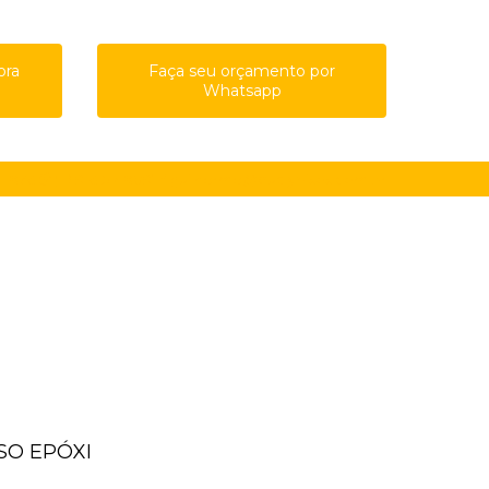
ora
Faça seu orçamento por
Whatsapp
61-8761
(11) 91615-4809
guilherme@qualypisos.com.br
ISO EPÓXI