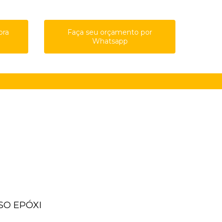
ora
Faça seu orçamento por
Whatsapp
61-8761
(11) 91615-4809
guilherme@qualypisos.com.br
ISO EPÓXI