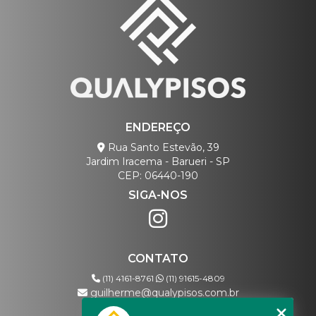
ENDEREÇO
Rua Santo Estevão, 39
Jardim Iracema - Barueri - SP
CEP: 06440-190
SIGA-NOS
CONTATO
(11) 4161-8761
(11) 91615-4809
guilherme@qualypisos.com.br