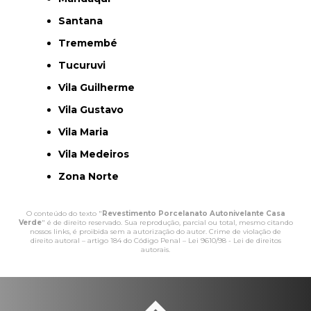
Santana
Tremembé
Tucuruvi
Vila Guilherme
Vila Gustavo
Vila Maria
Vila Medeiros
Zona Norte
O conteúdo do texto "
Revestimento Porcelanato Autonivelante Casa
Verde
" é de direito reservado. Sua reprodução, parcial ou total, mesmo citando
nossos links, é proibida sem a autorização do autor. Crime de violação de
direito autoral – artigo 184 do Código Penal –
Lei 9610/98 - Lei de direitos
autorais
.