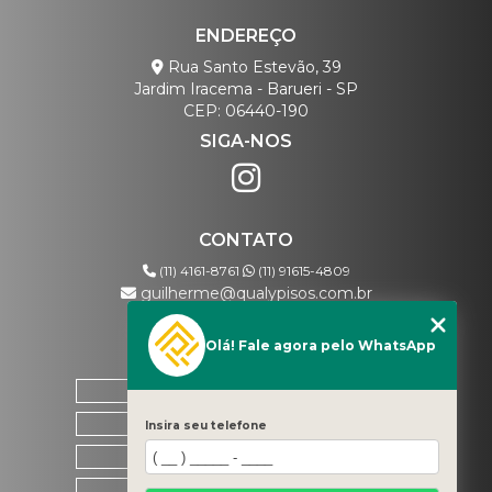
ENDEREÇO
Rua Santo Estevão, 39
Jardim Iracema - Barueri - SP
CEP: 06440-190
SIGA-NOS
CONTATO
(11) 4161-8761
(11) 91615-4809
guilherme@qualypisos.com.br
Olá! Fale agora pelo WhatsApp
MENU
HOME
QUEM SOMOS
Insira seu telefone
CONTATO
CATEGORIAS