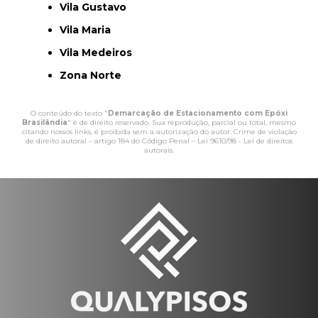
Vila Gustavo
Vila Maria
Vila Medeiros
Zona Norte
O conteúdo do texto "
Demarcação de Estacionamento com Epóxi
Brasilândia
" é de direito reservado. Sua reprodução, parcial ou total, mesmo
citando nossos links, é proibida sem a autorização do autor. Crime de violação
de direito autoral – artigo 184 do Código Penal –
Lei 9610/98 - Lei de direitos
autorais
.