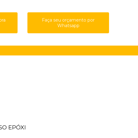
ora
Faça seu orçamento por
Whatsapp
61-8761
(11) 91615-4809
guilherme@qualypisos.com.br
ISO EPÓXI