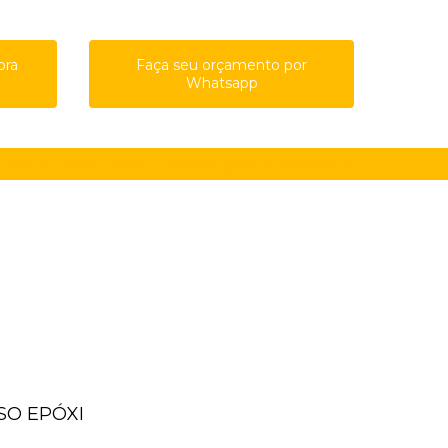
ora
Faça seu orçamento por
Whatsapp
61-8761
(11) 91615-4809
guilherme@qualypisos.com.br
ISO EPÓXI