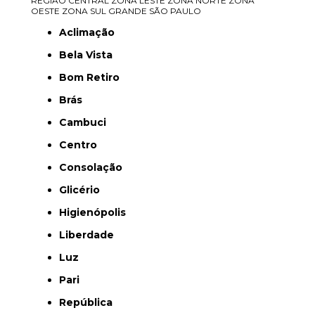
REGIÃO CENTRAL
ZONA LESTE
ZONA NORTE
ZONA
OESTE
ZONA SUL
GRANDE SÃO PAULO
Aclimação
Bela Vista
Bom Retiro
Brás
Cambuci
Centro
Consolação
Glicério
Higienópolis
Liberdade
Luz
Pari
República