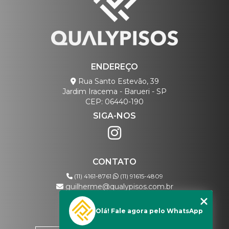
ENDEREÇO
Rua Santo Estevão, 39
Jardim Iracema - Barueri - SP
CEP: 06440-190
SIGA-NOS
CONTATO
(11) 4161-8761
(11) 91615-4809
guilherme@qualypisos.com.br
Olá! Fale agora pelo WhatsApp
MENU