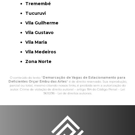
Tremembé
Tucuruvi
Vila Guilherme
Vila Gustavo
Vila Maria
Vila Medeiros
Zona Norte
O conteúdo do texto "
Demarcação de Vagas de Estacionamento para
Deficientes Orçar Embu das Artes
" é de direito reservado. Sua reprodução,
parcial ou total, mesmo citando nossos links, é proibida sem a autorização do
autor. Crime de violação de direito autoral – artigo 184 do Código Penal –
Lei
9610/98 - Lei de direitos autorais
.