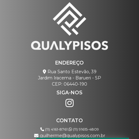
ENDEREÇO
Rua Santo Estevão, 39
Jardim Iracema - Barueri - SP
CEP: 06440-190
SIGA-NOS
CONTATO
(11) 4161-8761
(11) 91615-4809
guilherme@qualypisos.com.br