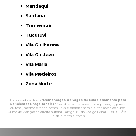
Mandaqui
Santana
Tremembé
Tucuruvi
Vila Guilherme
Vila Gustavo
Vila Maria
Vila Medeiros
Zona Norte
O conteúdo do texto "
Demarcação de Vagas de Estacionamento para
Deficientes Preço Jandira
" é de direito reservado. Sua reprodução, parcial
ou total, mesmo citando nossos links, é proibida sem a autorização do autor.
Crime de violação de direito autoral – artigo 184 do Código Penal –
Lei 9610/98 -
Lei de direitos autorais
.