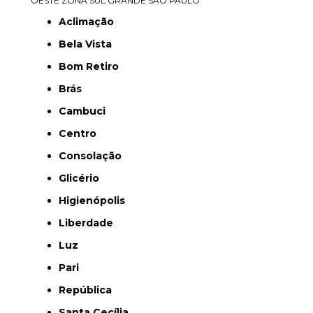
OESTE
ZONA SUL
GRANDE SÃO PAULO
Aclimação
Bela Vista
Bom Retiro
Brás
Cambuci
Centro
Consolação
Glicério
Higienópolis
Liberdade
Luz
Pari
República
Santa Cecília