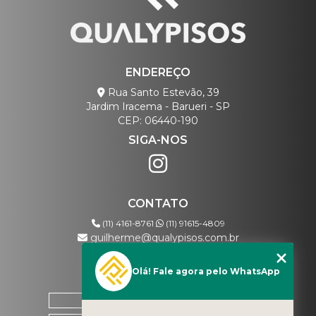
ENDEREÇO
Rua Santo Estevão, 39
Jardim Iracema - Barueri - SP
CEP: 06440-190
SIGA-NOS
CONTATO
(11) 4161-8761
(11) 91615-4809
guilherme@qualypisos.com.br
Olá! Fale agora pelo WhatsApp
MENU
HOME