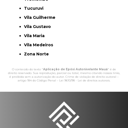
Tucuruvi
Vila Guilherme
Vila Gustavo
Vila Maria
Vila Medeiros
Zona Norte
O conteúdo do texto "
Aplicação de Epóxi Autonivelante Mauá
" é de
direito reservado. Sua reprodução, parcial ou total, mesmo citando nossos links,
é proibida sem a autorização do autor. Crime de violação de direito autoral –
artigo 184 do Código Penal –
Lei 9610/98 - Lei de direitos autorais
.