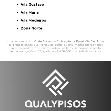
Vila Gustavo
Vila Maria
Vila Medeiros
Zona Norte
O conteúdo do texto "
Onde Encontro Aplicação de Epóxi Vila Carrão
" é
de direito reservado. Sua reprodução, parcial ou total, mesmo citando nossos
links, é proibida sem a autorização do autor. Crime de violação de direito
autoral – artigo 184 do Código Penal –
Lei 9610/98 - Lei de direitos autorais
.