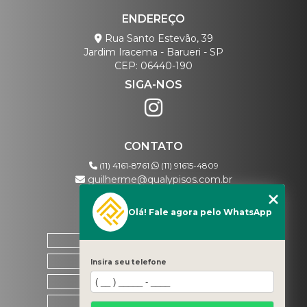
ENDEREÇO
Rua Santo Estevão, 39
Jardim Iracema - Barueri - SP
CEP: 06440-190
SIGA-NOS
CONTATO
(11) 4161-8761
(11) 91615-4809
guilherme@qualypisos.com.br
Olá! Fale agora pelo WhatsApp
MENU
HOME
QUEM SOMOS
Insira seu telefone
CONTATO
CATEGORIAS