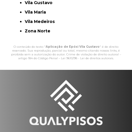
Vila Gustavo
Vila Maria
Vila Medeiros
Zona Norte
O conteúdo do texto "
Aplicação de Epóxi Vila Gustavo
" é de direito
reservado. Sua reprodução, parcial ou total, mesmo citando nossos links, é
proibida sem a autorização do autor. Crime de violação de direito autoral –
artigo 184 do Código Penal –
Lei 9610/98 - Lei de direitos autorais
.