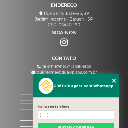
ENDEREÇO
Rua Santo Estevão, 39
Jardim Iracema - Barueri - SP
CEP: 06440-190
SIGA-NOS
CONTATO
(11) 4161-8761
(11) 91615-4809
guilherme@qualypisos.com.br
Olá! Fale agora pelo WhatsApp
MENU
HOME
QUEM SOMOS
Insira seu telefone
CONTATO
CATEGORIAS
INICIAR CONVERSA