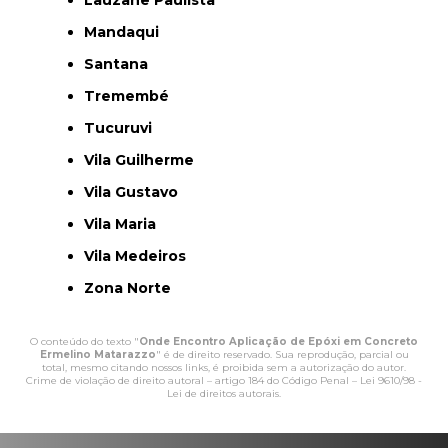
Mandaqui
Santana
Tremembé
Tucuruvi
Vila Guilherme
Vila Gustavo
Vila Maria
Vila Medeiros
Zona Norte
O conteúdo do texto "
Onde Encontro Aplicação de Epóxi em Concreto
Ermelino Matarazzo
" é de direito reservado. Sua reprodução, parcial ou
total, mesmo citando nossos links, é proibida sem a autorização do autor.
Crime de violação de direito autoral – artigo 184 do Código Penal –
Lei 9610/98 -
Lei de direitos autorais
.