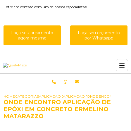
Entre em contato com um de nossos especialistas!
Faça seu orçamento
Faça seu orçamento
agora mesmo
por Whatsapp
HOME
CATEGORIAS
APLICACAO DE EPOXIS
APLICACAO RESINA EPOXI PISO
ONDE ENCONTRO APLI
ONDE ENCONTRO APLICAÇÃO DE
EPÓXI EM CONCRETO ERMELINO
MATARAZZO