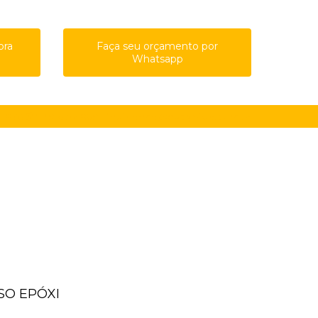
ora
Faça seu orçamento por
Whatsapp
61-8761
(11) 91615-4809
guilherme@qualypisos.com.br
ISO EPÓXI